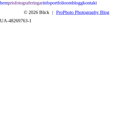
hem
pris
fotograferingar
info
portfolio
om
blogg
kontakt
© 2026 Blick
|
ProPhoto Photography Blog
UA-48269763-1