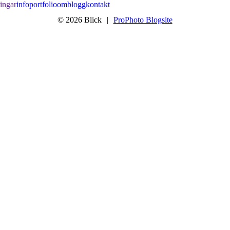
ringar
info
portfolio
om
blogg
kontakt
© 2026 Blick
|
ProPhoto Blogsite