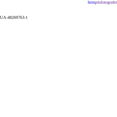
hem
pris
fotografe
UA-48269763-1