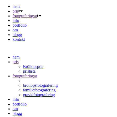
hem
pris
fotograferingar
info
portfolio
om
blogg
kontakt
hem
pris
Bröllopspris
prislista
fotograferingar
bröllopsfotografering
familjefotografering
gravidfotografering
info
portfolio
om
blogg