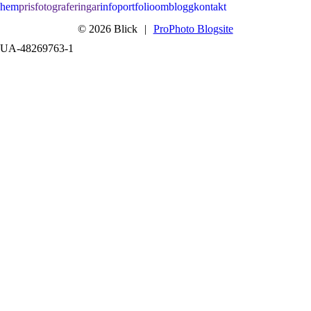
hem
pris
fotograferingar
info
portfolio
om
blogg
kontakt
© 2026 Blick
|
ProPhoto Blogsite
UA-48269763-1