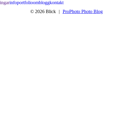
ringar
info
portfolio
om
blogg
kontakt
© 2026 Blick
|
ProPhoto Photo Blog