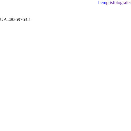
hem
pris
fotografe
UA-48269763-1