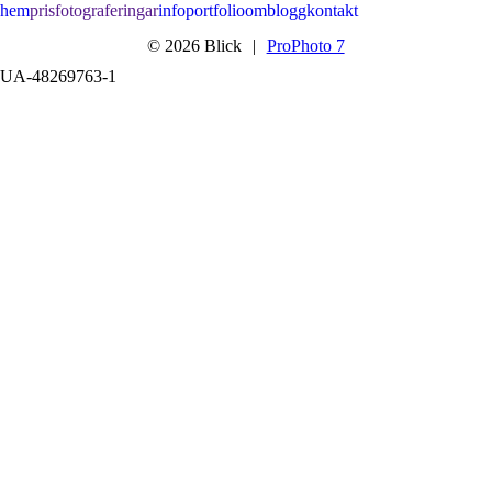
hem
pris
fotograferingar
info
portfolio
om
blogg
kontakt
© 2026 Blick
|
ProPhoto 7
UA-48269763-1