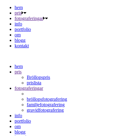
hem
pris
fotograferingar
info
portfolio
om
blogg
kontakt
hem
pris
Bröllopspris
prislista
fotograferingar
bröllopsfotografering
familjefotografering
gravidfotografering
info
portfolio
om
blogg